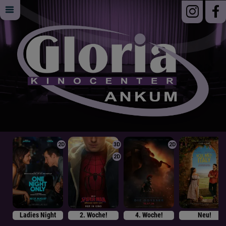
2D
3D
2D
2D
Ladies Night
2. Woche!
4. Woche!
Neu!