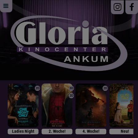
2D
3D
2D
2D
Ladies Night
2. Woche!
4. Woche!
Neu!