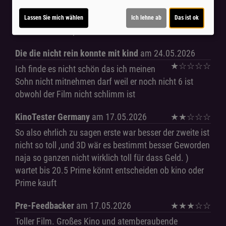
beiden hat der Film sehr gut gefallen!Bei einer
bestimmten Szene war ich sehr überrascht!Ich kann
Lassen Sie mich wählen
Ich lehne ab
Das ist ok
den Film nur empfehlen!
Die die nicht rein konnte mit kind
am 24.05.2026
★
☆
☆
☆
☆
Ich finde es nicht schön das ich meinen
Sohn nicht mitnehmen darf weil er noch nicht 6 ist
obwohl der Film nicht schlimm ist
KinoTester Germany
am 17.05.2026
★
★
☆
☆
☆
So also ehrlich zu sagen erste war besser der zweite ist
nicht so toll ,und 3D wär es bestimmt besser Geworden
naja so ganzen nicht wirklich toll für dass Geld. )
wartet bis 20.5 Prime könnt entscheiden ob kino oder
Prime kauft
Pre-Feedbacker
am 17.05.2026
★
★
★
☆
☆
Toller Film. Großes Kino und atemberaubende