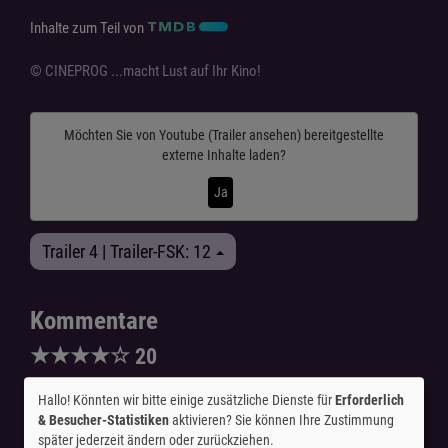
Inhalte zum Teil von
© CINEPROG ...macht Lust auf Ihr Kino!
Möchten Sie von
Youtube (Trailer ansehen)
bereitgestellte
externe Inhalte laden?
Ja
Trailer 4 | Trailer-FSK: 12
Kommentare
★
★
★
★
☆
20
Hallo! Könnten wir bitte einige zusätzliche Dienste für
Erforderlich
Dino
am 13.06.2026
★
★
★
★
★
& Besucher-Statistiken
aktivieren? Sie können Ihre Zustimmung
Ich war mit einem guten Freund im Kino und uns
später jederzeit ändern oder zurückziehen.