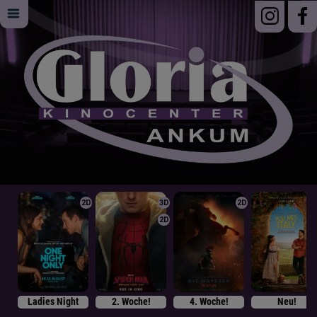
2D
3D
2D
2D
Ladies Night
2. Woche!
4. Woche!
Neu!